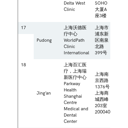
Delta West
SOHO
188 
Clinic
大厦A
Road
座3楼
17
上海沃德医
上海市
No. 3
疗中心
浦东新
Nan 
Pudong
WorldPath
区南泉
Road
Clinic
北路
Shang
International
399号
2001
18
上海百汇医
疗，上海瑞
上海南
新医疗中心
京西路
Parkway
203We
1376号
Health
Shang
Jing’an
上海商
Shanghai
1376 
城西峰
Centre
West
203室
Medical and
200040
Dental
Center