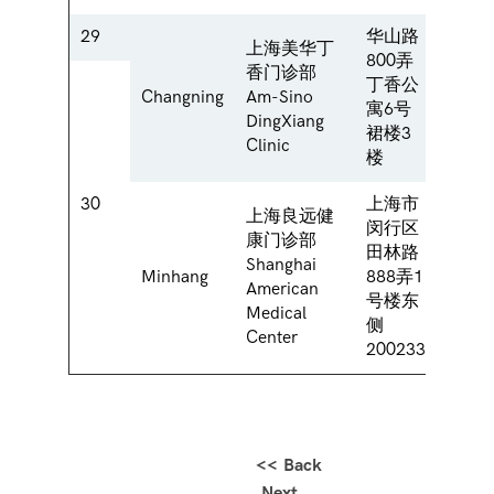
29
华山路
上海美华丁
800弄
3/F, 
香门诊部
丁香公
Clove
Changning
Am-Sino
寓6号
Build
DingXiang
裙楼3
HuaS
Clinic
楼
30
上海市
上海良远健
闵行区
East 
康门诊部
田林路
888 T
Shanghai
Minhang
888弄1
Minh
American
号楼东
Shang
Medical
侧
2002
Center
200233
<< Back
Next