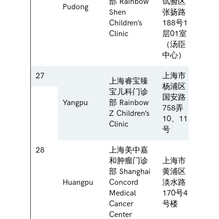
部 Rainbow
试验区
Pudong
Zhan
Shen
张扬路
Road,
Children’s
188号1
(Shan
Clinic
层01室
（汤臣
中心）
27
上海市
上海睿宝臻
No.10
杨浦区
宝儿科门诊
758, 
国安路
Yangpu
部 Rainbow
Road
758弄
Z Children’s
Distri
10、11
Clinic
Shang
号
28
上海美中嘉
和肿瘤门诊
上海市
部 Shanghai
黄浦区
Build
Huangpu
Concord
淡水路
No.17
Medical
170号4
Rd., 
Cancer
号楼
Center