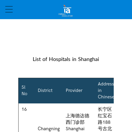
List of Hospitals in Shanghai
Address
Sl
Addre
District
Provider
in
No
Engli
Chinese
16
长宁区
上海德达德
红宝石
3rd fl
西门诊部
路188
Block
Changning
Shanghai
号古北
SOHO