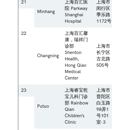
21
上海百汇医
上海市
No.11
院 Parkway
闵行区
Road
Minhang
Shanghai
季乐路
Distri
Hospital
1172号
Shang
22
上海百汇馨
康，瑞祥门
No.50
诊部
上海市
Road
Shenton
长宁区
Changning
Chan
Health,
古北路
Distri
Hong Qiao
505号
Shang
Medical
Center
23
上海睿宝乾
上海市
Room
宝儿科门诊
普陀区
No. 1
部 Rainbow
白玉路
Putuo
Baiyu
Qian
98弄1
Putuo 
Children’s
号101
Shang
Clinic
室-3