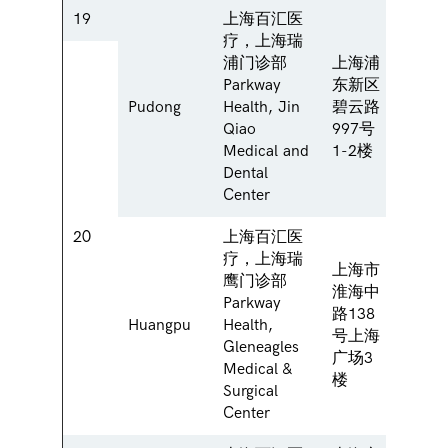
19
上海百汇医
疗，上海瑞
浦门诊部
上海浦
1-2F,
Parkway
东新区
Biyun
Pudong
Health, Jin
碧云路
Pudo
Qiao
997号
Shang
Medical and
1-2楼
Dental
Center
20
上海百汇医
疗，上海瑞
上海市
鹰门诊部
淮海中
Parkway
3rd F
路138
Huangpu
Health,
Middl
号上海
Gleneagles
Road,
广场3
Medical &
楼
Surgical
Center