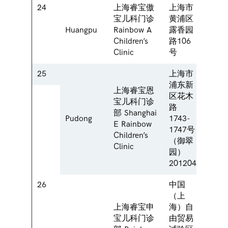
24
上海睿宝傲
上海市
No.10
宝儿科门诊
黄浦区
Luxia
Huangpu
Rainbow A
露香园
Road
Children’s
路106
Distr
Clinic
号
25
上海市
浦东新
上海睿宝恩
No. 
区花木
宝儿科门诊
Huam
路
部 Shanghai
Regen
Pudong
1743-
E Rainbow
Pudon
1747号
Children’s
Shang
（御翠
Clinic
2012
园）
201204
26
中国
（上
上海睿宝申
海）自
Room 
宝儿科门诊
由贸易
Floor